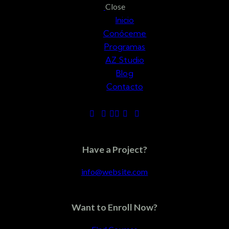
Close
Inicio
Conóceme
Programas
AZ Studio
Blog
Contacto
ransforma tu Negoc
Have a Project?
info@website.com
Want to Enroll Now?