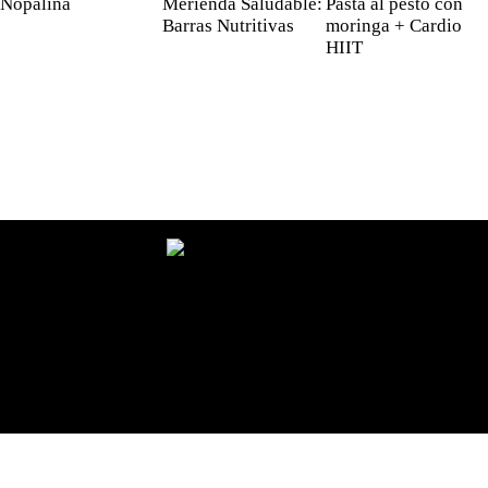
Nopalina
Merienda Saludable:
Pasta al pesto con
Barras Nutritivas
moringa + Cardio
HIIT
Zambrana Global LLC © 2026. Todos los derechos
reservados. Diseño por
Edwebstudio.com