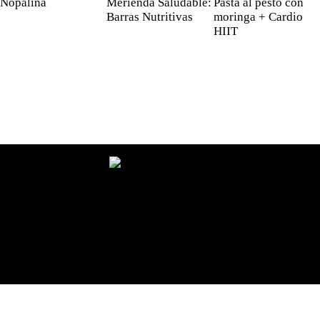
Nopalina
Merienda Saludable:
Pasta al pesto con
Barras Nutritivas
moringa + Cardio
HIIT
Zambrana Global LLC © 2026. Todos los derechos
reservados. Diseño por
Edwebstudio.com